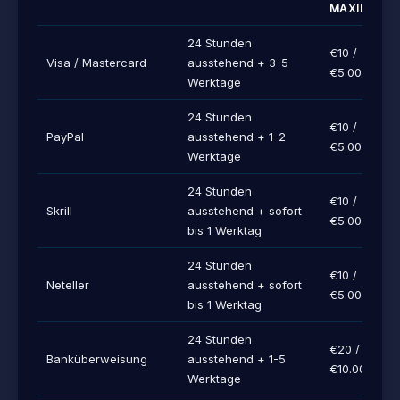
MAXIMUM
24 Stunden
€10 /
Visa / Mastercard
ausstehend + 3-5
€5.000
Werktage
24 Stunden
€10 /
PayPal
ausstehend + 1-2
€5.000
Werktage
24 Stunden
€10 /
Skrill
ausstehend + sofort
€5.000
bis 1 Werktag
24 Stunden
€10 /
Neteller
ausstehend + sofort
€5.000
bis 1 Werktag
24 Stunden
€20 /
Banküberweisung
ausstehend + 1-5
€10.000
Werktage