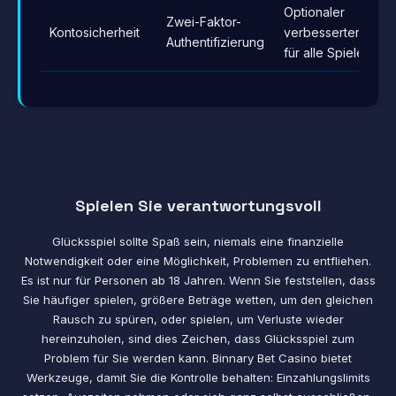
Optionaler
Zwei-Faktor-
Kontosicherheit
verbesserter Schu
Authentifizierung
für alle Spieler
Spielen Sie verantwortungsvoll
Glücksspiel sollte Spaß sein, niemals eine finanzielle
Notwendigkeit oder eine Möglichkeit, Problemen zu entfliehen.
Es ist nur für Personen ab 18 Jahren. Wenn Sie feststellen, dass
Sie häufiger spielen, größere Beträge wetten, um den gleichen
Rausch zu spüren, oder spielen, um Verluste wieder
hereinzuholen, sind dies Zeichen, dass Glücksspiel zum
Problem für Sie werden kann. Binnary Bet Casino bietet
Werkzeuge, damit Sie die Kontrolle behalten: Einzahlungslimits