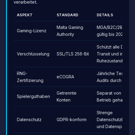
verarbeitet.
ASPEKT
STANDARD
DETAILS
Malta Gaming
MGA/B2C/287/2021
Gaming-Lizenz
Authority
gültig bis 2025
Schützt alle Daten 
Verschlüsselung
SSL/TLS 256-Bit
Transit und im
Ruhezustand
RNG-
Jährliche Tests un
eCOGRA
Zertifizierung
Audits durch Dritte
Getrennte
Separat von Casin
Spielerguthaben
Konten
Betrieb gehalten
Strenge
Datenschutz
GDPR-konform
Datenschutzkontrol
und Datensparsamk