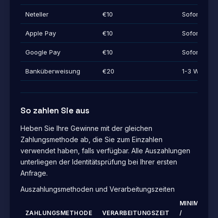
Neteller
€10
Sofort
Apple Pay
€10
Sofort
Google Pay
€10
Sofort
Banküberweisung
€20
1-3 Werkta
So zahlen Sie aus
Heben Sie Ihre Gewinne mit der gleichen
Zahlungsmethode ab, die Sie zum Einzahlen
verwendet haben, falls verfügbar. Alle Auszahlungen
unterliegen der Identitätsprüfung bei Ihrer ersten
Anfrage.
Auszahlungsmethoden und Verarbeitungszeiten
MINIMUM
ZAHLUNGSMETHODE
VERARBEITUNGSZEIT
/