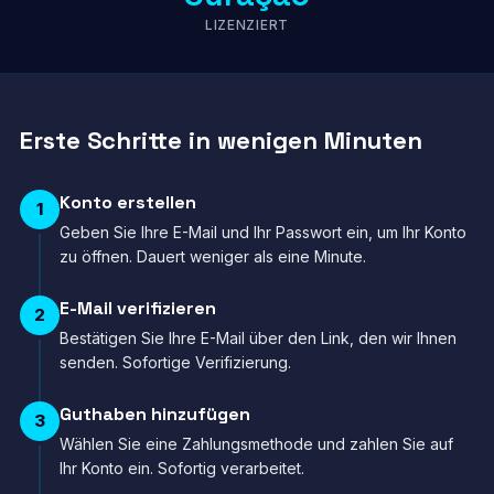
LIZENZIERT
Erste Schritte in wenigen Minuten
Konto erstellen
1
Geben Sie Ihre E-Mail und Ihr Passwort ein, um Ihr Konto
zu öffnen. Dauert weniger als eine Minute.
E-Mail verifizieren
2
Bestätigen Sie Ihre E-Mail über den Link, den wir Ihnen
senden. Sofortige Verifizierung.
Guthaben hinzufügen
3
Wählen Sie eine Zahlungsmethode und zahlen Sie auf
Ihr Konto ein. Sofortig verarbeitet.