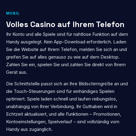
MOBIL
Volles Casino auf Ihrem Telefon
Ihr Konto und alle Spiele sind für nahtlose Funktion auf dem
Handy ausgelegt. Kein App-Download erforderlich. Laden
Sie die Website auf Ihrem Telefon, melden Sie sich an und
greifen Sie auf alles genauso zu wie auf dem Desktop.
Zahlen Sie ein, spielen Sie und zahlen Sie direkt von Ihrem
Gerät aus.
Die Schnittstelle passt sich an Ihre Bildschirmgröße an und
die Touch-Steuerungen sind für einhändiges Spielen
optimiert. Spiele laden schnell und laufen reibungslos,
unabhängig von Ihrer Verbindung. Ihr Guthaben wird in
Echtzeit aktualisiert, und alle Funktionen – Promotionen,
Kontoeinstellungen, Spielverlauf – sind vollständig vom
Handy aus zugänglich.