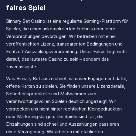
faires Spiel
Binnary Bet Casino ist eine regulierte Gaming-Plattform für
Spieler, die einen unkomplizierten Erlebnis über leere
Versprechungen bevorzugen. Wir betreiben mit einer
veröffentlichten Lizenz, transparenten Bedingungen und
Echtzeit-Auszahlungsverarbeitung. Unser Fokus liegt nicht
darauf, das lauteste Casino zu sein – sondern das
zuverlässigste.
Was Binnary Bet auszeichnet, ist unser Engagement dafür,
offene Karten zu spielen. Sie finden unsere Lizenzdetails,
Sicherheitsprotokolle und Maßnahmen zum
verantwortungsvollen Spielen deutlich angezeigt. Wir
verstecken uns nicht hinter rechtlichen Kleingedruckten
oder Marketing-Jargon. Die Spiele sind fair, die
Einzahlungen sind schnell und Auszahlungen passieren
ohne Verzögerung. Wir arbeiten mit etablierten