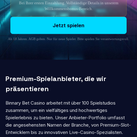
Bei Ihrer ersten Einzahlung. Vollständige Details in unserem
Willkommensbonus-Bereich.
Jetzt spielen
Ab 18 Jahren. AGB gelten. Nur für neue Spieler. Bitte spielen Sie verantwortungsvoll.
Premium-Spielanbieter, die wir
präsentieren
Binnary Bet Casino arbeitet mit über 100 Spielstudios
zusammen, um ein vielfältiges und hochwertiges
Spielerlebnis zu bieten. Unser Anbieter-Portfolio umfasst
die angesehensten Namen der Branche, von Premium-Slot-
Entwicklern bis zu innovativen Live-Casino-Spezialisten.