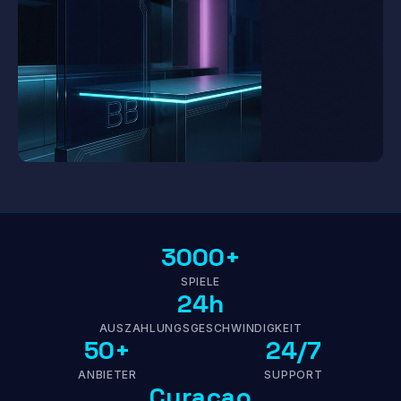
3000+
SPIELE
24h
AUSZAHLUNGSGESCHWINDIGKEIT
50+
24/7
ANBIETER
SUPPORT
Curaçao