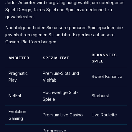
Jeder Anbieter wird sorgfältig ausgewählt, um überlegenes
Spiel-Design, faires Spiel und Spielerzufriedenheit zu
gewährleisten.
Nachfolgend finden Sie unsere primären Spielepartner, die
jeweils ihren eigenen Stil und ihre Expertise auf unsere
Casino-Plattform bringen.
BEKANNTES
ANBIETER
SPEZIALITÄT
SPIEL
Pragmatic
Premium-Slots und
Sweet Bonanza
Play
Vielfalt
Hochwertige Slot-
NetEnt
Starburst
Spiele
Evolution
Premium Live Casino
Live Roulette
Gaming
Progressive