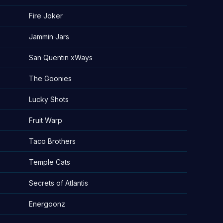
Fire Joker
Jammin Jars
San Quentin xWays
The Goonies
Lucky Shots
Fruit Warp
Taco Brothers
Temple Cats
Secrets of Atlantis
Energoonz