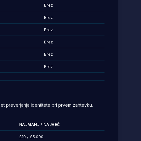
Brez
Brez
Brez
Brez
Brez
Brez
met preverjanja identitete pri prvem zahtevku.
NAJMANJ / NAJVEČ
£10 / £5.000