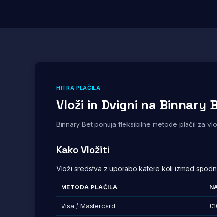
HITRA PLAČILA
Vloži in Dvigni na Binnary 
Binnary Bet ponuja fleksibilne metode plačil za vlo
Kako Vložiti
Vloži sredstva z uporabo katere koli izmed spodnji
METODA PLAČILA
N
Visa / Mastercard
£1