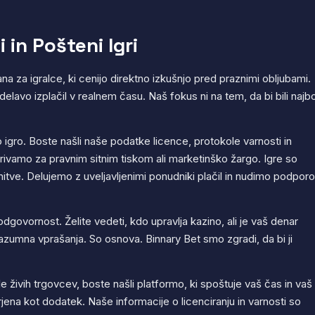
in Pošteni Igri
na za igralce, ki cenijo direktno izkušnjo pred praznimi obljubami.
elavo izplačil v realnem času. Naš fokus ni na tem, da bi bili najbo
igro. Boste našli naše podatke licence, protokole varnosti in
rivamo za pravnim sitnim tiskom ali marketinško žargo. Igre so
snitve. Delujemo z uveljavljenimi ponudniki plačil in nudimo podporo
odgovornost. Želite vedeti, kdo upravlja kazino, ali je vaš denar
razumna vprašanja. So osnova. Binnary Bet smo zgradi, da bi ji
le živih trgovcev, boste našli platformo, ki spoštuje vaš čas in vaš
jena kot dodatek. Naše informacije o licenciranju in varnosti so