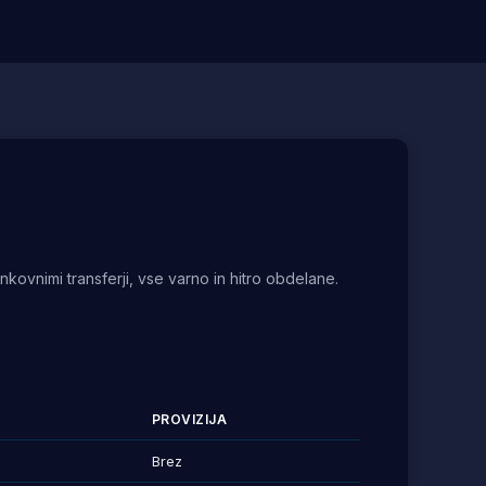
nkovnimi transferji, vse varno in hitro obdelane.
PROVIZIJA
Brez