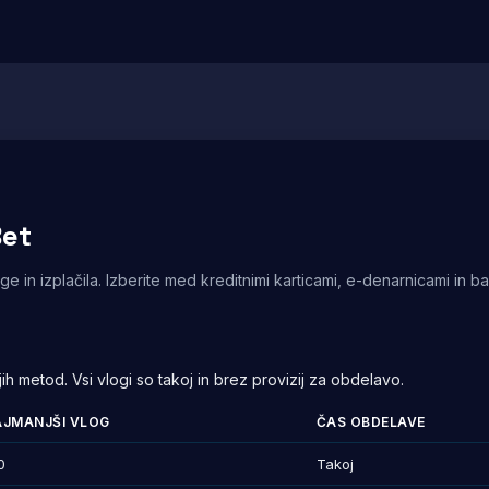
Bet
ge in izplačila. Izberite med kreditnimi karticami, e-denarnicami in ba
h metod. Vsi vlogi so takoj in brez provizij za obdelavo.
AJMANJŠI VLOG
ČAS OBDELAVE
0
Takoj