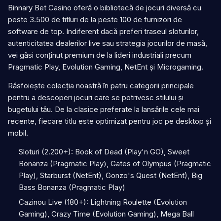
Binnary Bet Casino oferă o bibliotecă de jocuri diversă cu
peste 3.500 de titluri de la peste 100 de furnizori de
software de top. Indiferent dacă preferi traseul sloturilor,
autenticitatea dealerilor live sau strategia jocurilor de masă,
vei găsi conținut premium de la lideri industriali precum
Pragmatic Play, Evolution Gaming, NetEnt și Microgaming.
Răsfoiește colecția noastră în patru categorii principale
pentru a descoperi jocuri care se potrivesc stilului și
bugetului tău. De la clasice preferate la lansările cele mai
recente, fiecare titlu este optimizat pentru joc pe desktop și
mobil.
Sloturi (2.200+): Book of Dead (Play'n GO), Sweet
Bonanza (Pragmatic Play), Gates of Olympus (Pragmatic
Play), Starburst (NetEnt), Gonzo's Quest (NetEnt), Big
Bass Bonanza (Pragmatic Play)
Cazinou Live (180+): Lightning Roulette (Evolution
Gaming), Crazy Time (Evolution Gaming), Mega Ball