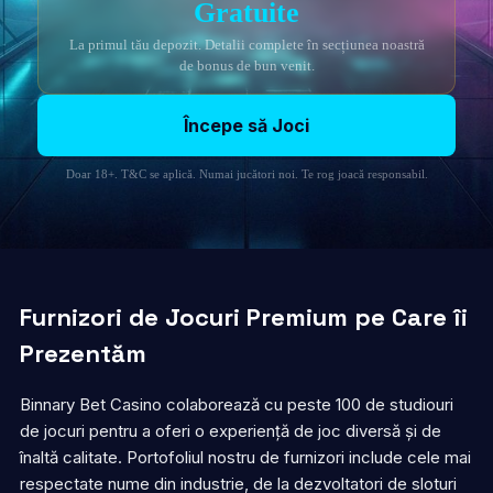
Gratuite
La primul tău depozit. Detalii complete în secțiunea noastră
de bonus de bun venit.
Începe să Joci
Doar 18+. T&C se aplică. Numai jucători noi. Te rog joacă responsabil.
Furnizori de Jocuri Premium pe Care îi
Prezentăm
Binnary Bet Casino colaborează cu peste 100 de studiouri
de jocuri pentru a oferi o experiență de joc diversă și de
înaltă calitate. Portofoliul nostru de furnizori include cele mai
respectate nume din industrie, de la dezvoltatori de sloturi