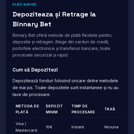
PLĂȚI RAPIDE
Depoziteaza și Retrage la
Binnary Bet
Binnary Bet oferă metode de plată flexibile pentru
depozite și retrageri. Alege din carduri de credit,
portofele electronice și transferuri bancare, toate
procesate securizat și rapid.
Cum să Depozitezi
Depozitează fonduri folosind oricare dintre metodele
de mai jos. Toate depozitele sunt instantanee și nu au
taxe de procesare.
METODA DE
DEPOZIT
TIMP DE
TAXĂ
PLATĂ
MINIM
PROCESARE
Visa /
10€
Instant
Niciuna
Mastercard