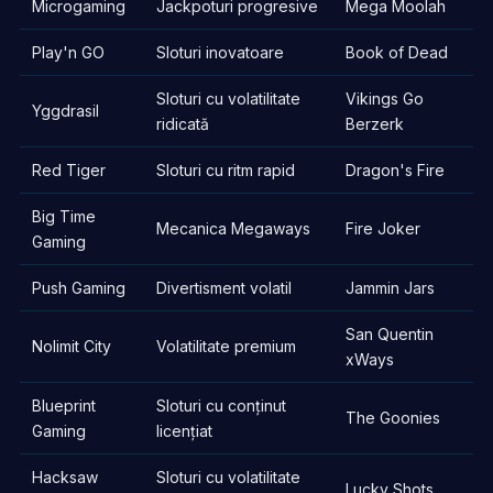
Microgaming
Jackpoturi progresive
Mega Moolah
Play'n GO
Sloturi inovatoare
Book of Dead
Sloturi cu volatilitate
Vikings Go
Yggdrasil
ridicată
Berzerk
Red Tiger
Sloturi cu ritm rapid
Dragon's Fire
Big Time
Mecanica Megaways
Fire Joker
Gaming
Push Gaming
Divertisment volatil
Jammin Jars
San Quentin
Nolimit City
Volatilitate premium
xWays
Blueprint
Sloturi cu conținut
The Goonies
Gaming
licențiat
Hacksaw
Sloturi cu volatilitate
Lucky Shots