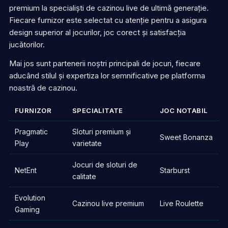
premium la specialiști de cazinou live de ultimă generație.
Fiecare furnizor este selectat cu atenție pentru a asigura
design superior al jocurilor, joc corect și satisfacția
jucătorilor.
Mai jos sunt partenerii noștri principali de jocuri, fiecare
aducând stilul și expertiza lor semnificative pe platforma
noastră de cazinou.
FURNIZOR
SPECIALITATE
JOC NOTABIL
Pragmatic
Sloturi premium și
Sweet Bonanza
Play
varietate
Jocuri de sloturi de
NetEnt
Starburst
calitate
Evolution
Cazinou live premium
Live Roulette
Gaming