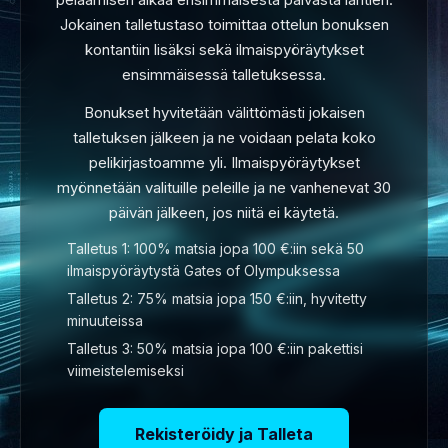
Jokainen talletustaso toimittaa ottelun bonuksen
kontantiin lisäksi sekä ilmaispyöräytykset
ensimmäisessä talletuksessa.
Bonukset hyvitetään välittömästi jokaisen
talletuksen jälkeen ja ne voidaan pelata koko
pelikirjastoamme yli. Ilmaispyöräytykset
myönnetään valituille peleille ja ne vanhenevat 30
päivän jälkeen, jos niitä ei käytetä.
Talletus 1: 100% matsia jopa 100 €:iin sekä 50
ilmaispyöräytystä Gates of Olympuksessa
Talletus 2: 75% matsia jopa 150 €:iin, hyvitetty
minuuteissa
Talletus 3: 50% matsia jopa 100 €:iin pakettisi
viimeistelemiseksi
Rekisteröidy ja Talleta