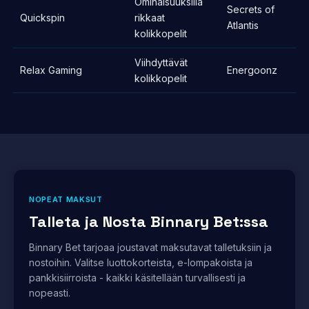
Ominaisuuksilla
Secrets of
Quickspin
rikkaat
Atlantis
kolikkopelit
Viihdyttävät
Relax Gaming
Energoonz
kolikkopelit
NOPEAT MAKSUT
Talleta ja Nosta Binnary Bet:ssa
Binnary Bet tarjoaa joustavat maksutavat talletuksiin ja
nostoihin. Valitse luottokorteista, e-lompakoista ja
pankkisiirroista - kaikki käsitellään turvallisesti ja
nopeasti.