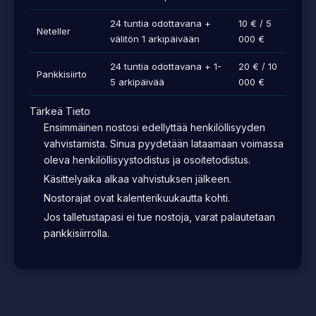
24 tuntia odottavana +
10 € / 5
Neteller
välitön 1 arkipäivään
000 €
24 tuntia odottavana + 1-
20 € / 10
Pankkisiirto
5 arkipäivää
000 €
Tärkeä Tieto
Ensimmäinen nostosi edellyttää henkilöllisyyden
vahvistamista. Sinua pyydetään lataamaan voimassa
oleva henkilöllisyystodistus ja osoitetodistus.
Käsittelyaika alkaa vahvistuksen jälkeen.
Nostorajat ovat kalenterikuukautta kohti.
Jos talletustapasi ei tue nostoja, varat palautetaan
pankkisiirrolla.