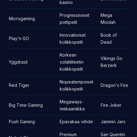
kasino
Progressiiviset
Mega
Microgaming
pottipelit
Moolah
Innovatiiviset
Book of
Play'n GO
kolikkopelit
Dead
Korkean
Vikings Go
Yggdrasil
volatiliteetin
Berzerk
kolikkopelit
Nopeatempoiset
Red Tiger
Dragon's Fire
kolikkopelit
Megaways-
Big Time Gaming
Fire Joker
mekaaniikka
Push Gaming
Epävakaa viihde
Jammin Jars
Premium
San Quentin