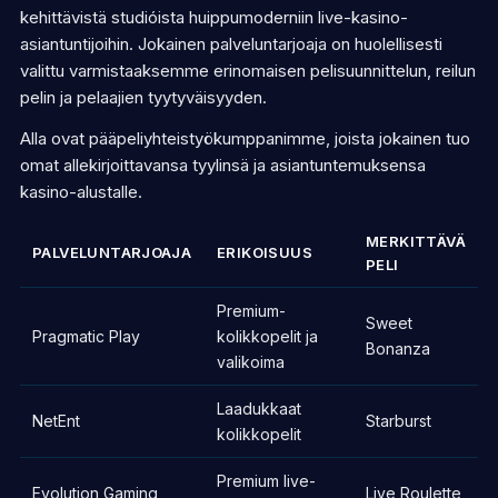
kehittävistä studióista huippumoderniin live-kasino-
asiantuntijoihin. Jokainen palveluntarjoaja on huolellisesti
valittu varmistaaksemme erinomaisen pelisuunnittelun, reilun
pelin ja pelaajien tyytyväisyyden.
Alla ovat pääpeliyhteistyökumppanimme, joista jokainen tuo
omat allekirjoittavansa tyylinsä ja asiantuntemuksensa
kasino-alustalle.
MERKITTÄVÄ
PALVELUNTARJOAJA
ERIKOISUUS
PELI
Premium-
Sweet
Pragmatic Play
kolikkopelit ja
Bonanza
valikoima
Laadukkaat
NetEnt
Starburst
kolikkopelit
Premium live-
Evolution Gaming
Live Roulette