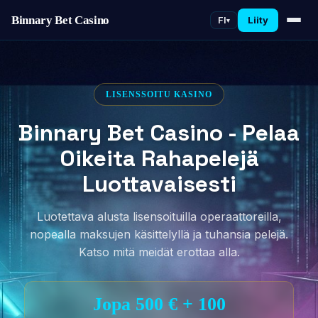
Binnary Bet Casino
FI
Liity
▾
Pelit
Live Kasino
LISENSSOITU KASINO
Binnary Bet Casino - Pelaa
Bonukset
Oikeita Rahapelejä
Tuki
Luottavaisesti
Luotettava alusta lisensoituilla operaattoreilla,
nopealla maksujen käsittelyllä ja tuhansia pelejä.
Katso mitä meidät erottaa alla.
Jopa 500 € + 100