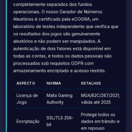
completamente separados dos fundos
operacionais. O nosso Gerador de Números
Aleatórios é certificado pela eCOGRA, um
laboratório de testes independente que verifica que
os resultados dos jogos são genuinamente
aleatórios e não podem ser manipulados. A
autenticação de dois fatores está disponível em
todas as contas, e todos os dados pessoais são
processados sob requisitos GDPR com
armazenamento encriptado e acesso restrito.
ASPECTO
NORMA
DETALHES
Licença de
Malta Gaming
MGA/B2C/287/2021,
Jogo
Authority
válida até 2025
Protege todos os
SSL/TLS 256-
Encriptação
dados em trânsito e
bit
em repouso