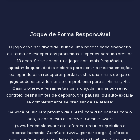
Jogue de Forma Responsável
O jogo deve ser divertido, nunca uma necessidade financeira
ou forma de escapar aos problemas. É apenas para maiores de
18 anos. Se se encontra a jogar com mais frequência,
apostando quantidades maiores para sentir a mesma emoção,
ou jogando para recuperar perdas, estes são sinais de que o
jogo pode estar a tornar-se um problema para si. Binnary Bet
Casino oferece ferramentas para o ajudar a manter-se no
controlo: defina limites de depósito, tire pausas, ou auto-exclua-
se completamente se precisar de se afastar.
Se você ou alguém próximo de si está com dificuldades com o
jogo, o apoio está disponível. Gamble Aware
(www.begambleaware.org) oferece recursos gratuitos e
aconselhamento. GamCare (www.gamcare.org.uk) oferece
apoio confidencial e uma linha de ajuda. Gamblers Anonymous