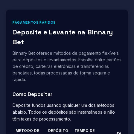
PAGAMENTOS RÁPIDOS
Deposite e Levante na Binnary
Bet
Binnary Bet oferece métodos de pagamento flexíveis
para depósitos e levantamentos. Escolha entre cartões
de crédito, carteiras eletrónicas e transferências
bancárias, todas processadas de forma segura e
rápida.
Como Depositar
Deposite fundos usando qualquer um dos métodos
abaixo. Todos os depósitos são instantâneos e não
têm taxas de processamento.
MÉTODO DE
DEPÓSITO
TEMPO DE
TAXA