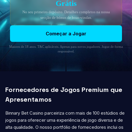
Grátis
No seu primeiro depósito. Detalhes completos na nossa
secção de bónus de boas-vindas.
Começar a Jogar
Maiores de 18 anos. T&C aplicáveis. Apenas para novos jogadores. Jogue de forma
responsável.
Fornecedores de Jogos Premium que
Apresentamos
Binnary Bet Casino parceiriza com mais de 100 estúdios de
jogos para oferecer uma experiência de jogo diversa e de
alta qualidade. O nosso portfólio de fornecedores inclui os