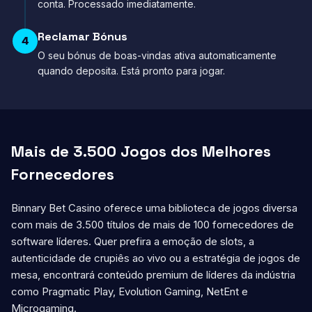
conta. Processado imediatamente.
Reclamar Bónus
4
O seu bónus de boas-vindas ativa automaticamente
quando deposita. Está pronto para jogar.
Mais de 3.500 Jogos dos Melhores
Fornecedores
Binnary Bet Casino oferece uma biblioteca de jogos diversa
com mais de 3.500 títulos de mais de 100 fornecedores de
software líderes. Quer prefira a emoção de slots, a
autenticidade de crupiês ao vivo ou a estratégia de jogos de
mesa, encontrará conteúdo premium de líderes da indústria
como Pragmatic Play, Evolution Gaming, NetEnt e
Microgaming.