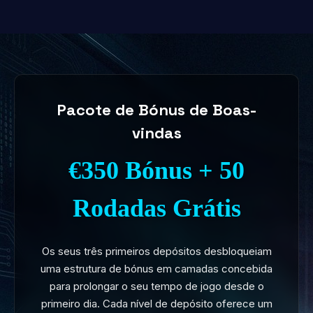
Pacote de Bónus de Boas-
vindas
€350 Bónus + 50
Rodadas Grátis
Os seus três primeiros depósitos desbloqueiam
uma estrutura de bónus em camadas concebida
para prolongar o seu tempo de jogo desde o
primeiro dia. Cada nível de depósito oferece um