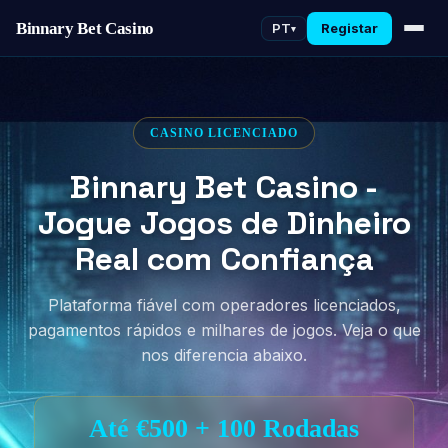
Binnary Bet Casino
PT
Registar
▾
Jogos
Casino Ao Vivo
CASINO LICENCIADO
Binnary Bet Casino -
Bónus
Jogue Jogos de Dinheiro
Apoio
Real com Confiança
Plataforma fiável com operadores licenciados,
pagamentos rápidos e milhares de jogos. Veja o que
nos diferencia abaixo.
Até €500 + 100 Rodadas