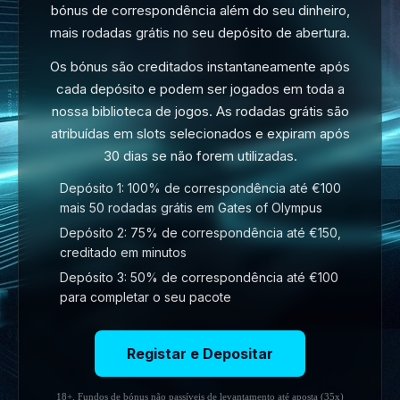
bónus de correspondência além do seu dinheiro,
mais rodadas grátis no seu depósito de abertura.
Os bónus são creditados instantaneamente após
cada depósito e podem ser jogados em toda a
nossa biblioteca de jogos. As rodadas grátis são
atribuídas em slots selecionados e expiram após
30 dias se não forem utilizadas.
Depósito 1: 100% de correspondência até €100
mais 50 rodadas grátis em Gates of Olympus
Depósito 2: 75% de correspondência até €150,
creditado em minutos
Depósito 3: 50% de correspondência até €100
para completar o seu pacote
Registar e Depositar
18+. Fundos de bónus não passíveis de levantamento até aposta (35x)