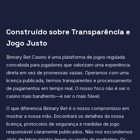
Construído sobre Transparência e
Jogo Justo
Binnary Bet Casino é uma plataforma de jogos regulada
concebida para jogadores que valorizam uma experiência
direta em vez de promessas vazias. Operamos com uma
licença publicada, termos transparentes e processamento
de pagamentos em tempo real. O nosso foco não é ser o
casino mais barulhento—é ser o mais fiável.
O que diferencia Binnary Bet é o nosso compromisso em
mostrar a nossa mão. Encontrará os detalhes da nossa
licença, protocolos de segurança e medidas de jogo
responsável claramente publicados. Não nos escondemos
atrás de letras miúdas legais ou jargão de marketing. Os