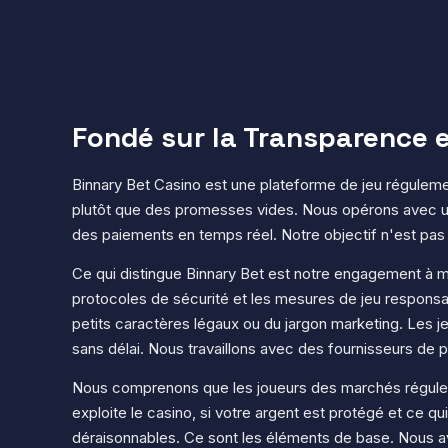
Fondé sur la Transparence e
Binnary Bet Casino est une plateforme de jeu réguleme
plutôt que des promesses vides. Nous opérons avec une
des paiements en temps réel. Notre objectif n'est pas d
Ce qui distingue Binnary Bet est notre engagement à mo
protocoles de sécurité et les mesures de jeu respons
petits caractères légaux ou du jargon marketing. Les jeu
sans délai. Nous travaillons avec des fournisseurs de 
Nous comprenons que les joueurs des marchés réguleme
exploite le casino, si votre argent est protégé et ce q
déraisonnables. Ce sont les éléments de base. Nous av