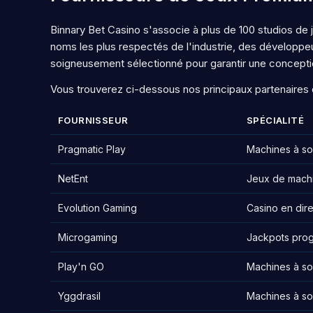
Binnary Bet Casino s'associe à plus de 100 studios de j
noms les plus respectés de l'industrie, des développe
soigneusement sélectionné pour garantir une conception 
Vous trouverez ci-dessous nos principaux partenaires d
FOURNISSEUR
SPÉCIALITÉ
Pragmatic Play
Machines à so
NetEnt
Jeux de machi
Evolution Gaming
Casino en dir
Microgaming
Jackpots prog
Play'n GO
Machines à so
Yggdrasil
Machines à sou