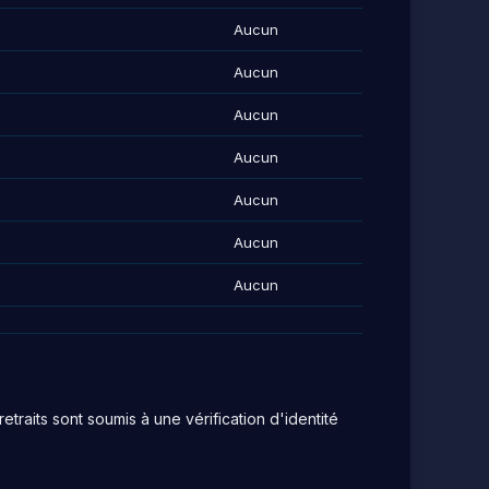
Aucun
Aucun
Aucun
Aucun
Aucun
Aucun
Aucun
traits sont soumis à une vérification d'identité