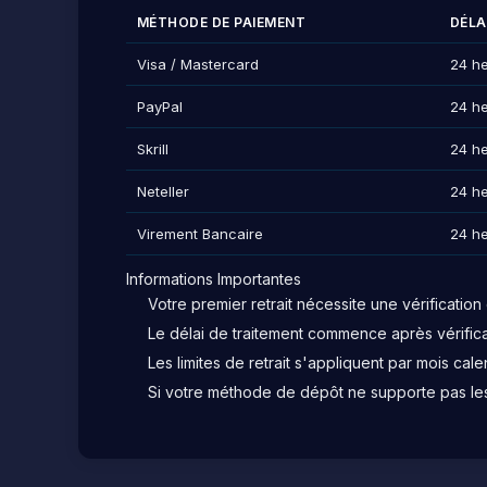
MÉTHODE DE PAIEMENT
DÉLA
Visa / Mastercard
24 he
PayPal
24 he
Skrill
24 he
Neteller
24 he
Virement Bancaire
24 he
Informations Importantes
Votre premier retrait nécessite une vérification 
Le délai de traitement commence après vérifica
Les limites de retrait s'appliquent par mois cale
Si votre méthode de dépôt ne supporte pas les 