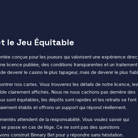
t le Jeu Équitable
ntée conçue pour les joueurs qui valorisent une expérience direc
 licence publiée, des conditions transparentes et un traitement
e devenir le casino le plus tapageur, mais de devenir le plus fiab
ntrer nos cartes. Vous trouverez les détails de notre licence, le
able clairement affichés. Nous ne nous cachons pas derrière des
x sont équitables, les dépôts sont rapides et les retraits se font
paiement établis et offrons un support qui répond réellement.
ntés attendent de la responsabilité. Vous voulez savoir qui
ui se passe en cas de litige. Ce ne sont pas des questions
ons construit Binnary Bet pour y répondre sans hésitation.